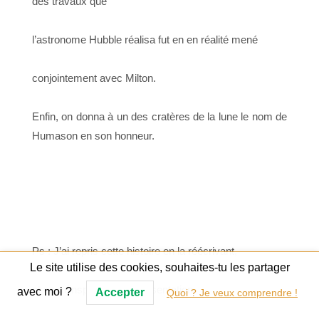
des travaux que
l’astronome Hubble
réalisa fut en en réalité mené
conjointement avec Milton.
Enfin, on donna à un des cratères de la lune le nom de
Humason en son honneur.
Ps : J’ai repris cette histoire en la réécrivant,
Le site utilise des cookies, souhaites-tu les partager
et en m’inspirant de la présentation
avec moi ?
Accepter
Quoi ? Je veux comprendre !